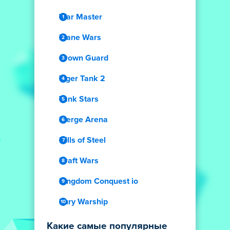
War Master
Plane Wars
Crown Guard
Tiger Tank 2
Tank Stars
Merge Arena
Hills of Steel
Draft Wars
Kingdom Conquest io
Fury Warship
Какие самые популярные