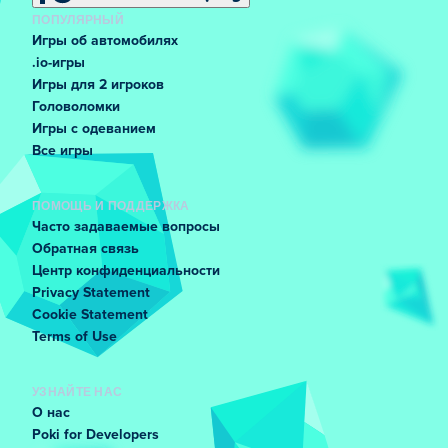
ПОПУЛЯРНЫЙ
Игры об автомобилях
.io-игры
Игры для 2 игроков
Головоломки
Игры с одеванием
Все игры
ПОМОЩЬ И ПОДДЕРЖКА
Часто задаваемые вопросы
Обратная связь
Центр конфиденциальности
Privacy Statement
Cookie Statement
Terms of Use
УЗНАЙТЕ НАС
О нас
Poki for Developers