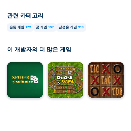
관련 카테고리
운동 게임
172
공 게임
107
남성용 게임
313
이 개발자의 더 많은 게임