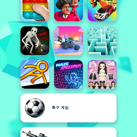
축구 게임