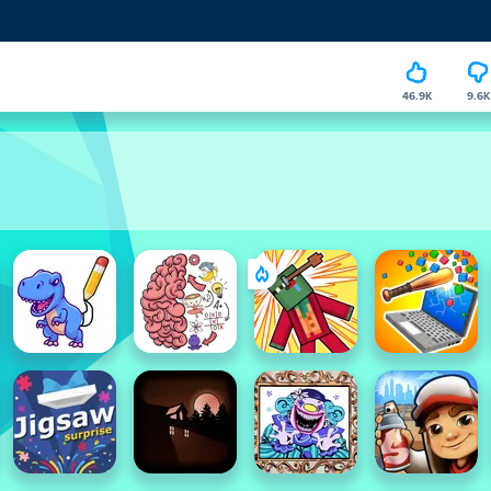
46.9K
9.6K