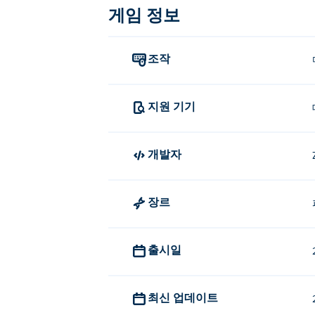
Pull the String은 어떻게 연주하나
게임 정보
정답을 찾으려면 올바른 순서로 핀
조작
누가 Pull the String을 만들었나요?
Pull the String은 ZnK Games에서
지원 기기
Pull the String을 무료로 플레
Pull the String은 ᴘɪᴋɪ에서 무료로 플레
개발자
'풀 더 스트링'을 모바일 기기와 
장르
'풀 더 스트링'은 컴퓨터는 물론, 휴대폰,
출시일
최신 업데이트