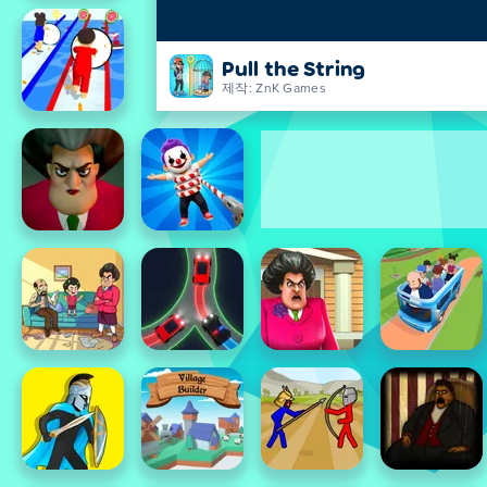
Pull the String
제작: ZnK Games