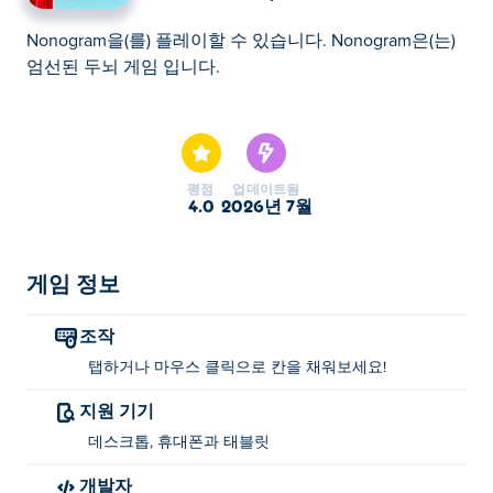
Nonogram을(를) 플레이할 수 있습니다. Nonogram은(는)
엄선된 두뇌 게임 입니다.
Nonogram을(를) 플레이할 수 있습니다. Nonogram은(는)
엄선된 두뇌 게임 입니다.
평점
업데이트됨
4.0
2026년 7월
게임 정보
조작
탭하거나 마우스 클릭으로 칸을 채워보세요!
지원 기기
데스크톱, 휴대폰과 태블릿
개발자