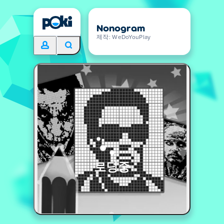
Nonogram
제작: WeDoYouPlay
로딩중