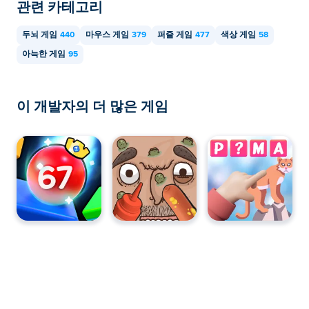
관련 카테고리
두뇌 게임
440
마우스 게임
379
퍼즐 게임
477
색상 게임
58
아늑한 게임
95
이 개발자의 더 많은 게임