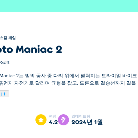
스킬 게임
to Maniac 2
iySoft
o Maniac 2는 밤의 공사 중 다리 위에서 펼쳐지는 트라이얼 바
흙먼지 자전거로 달리며 균형을 잡고, 드론으로 결승선까지 길을
기
. Moto Maniac 2은(는) 엄선된 스킬 게임 입니다.
평점
업데이트됨
4.2
2024년 1월