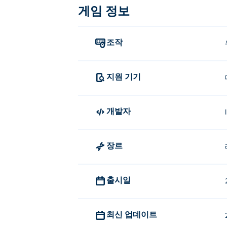
게임 정보
조작
지원 기기
개발자
장르
출시일
최신 업데이트