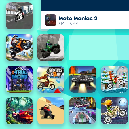
Moto Maniac 2
제작: IriySoft