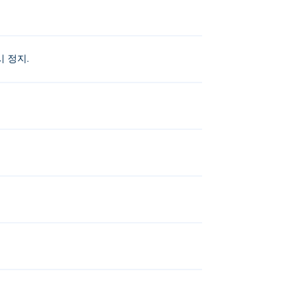
시 정지.