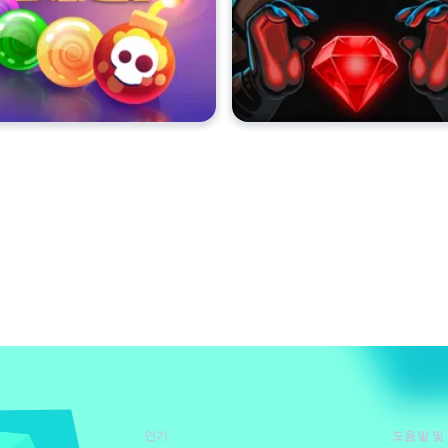
인기
도움말 및