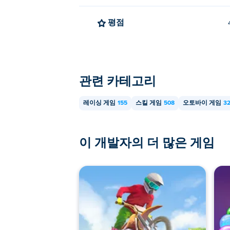
평점
관련 카테고리
레이싱 게임
155
스킬 게임
508
오토바이 게임
3
이 개발자의 더 많은 게임