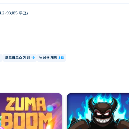
4.2 (93,185 투표)
2
모토크로스 게임
19
남성용 게임
313