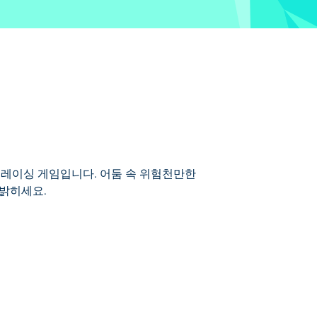
이크 레이싱 게임입니다. 어둠 속 위험천만한
 밝히세요.