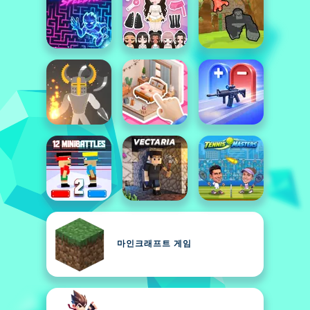
마인크래프트 게임