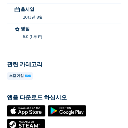
즉시 재시작
: 실패해도 바로 다음 도전을 시작할
출시일
수 있어요
2013년 8월
연습을 통한 성장
: 플레이할수록 조금씩 더 멀리
평점
나아갈 수 있어요
5.0 (1 투표)
완벽한 클리어
가 손에 잡힐 듯 잡히지 않는 게임을 좋아한
다면, 이 게임에 푹 빠지게 될 거예요. 속도, 리듬, 빠른 재
시도가 어우러져 몇 번이고 다시 도전하게 만든답니다.
관련 카테고리
스킬 게임
508
앱을 다운로드 하십시오