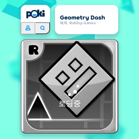
Geometry Dash
제작: RobTop Games
로딩중