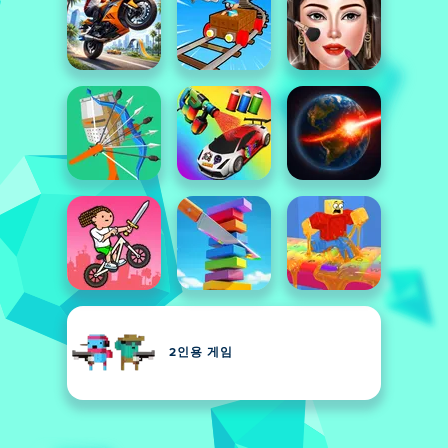
2인용 게임