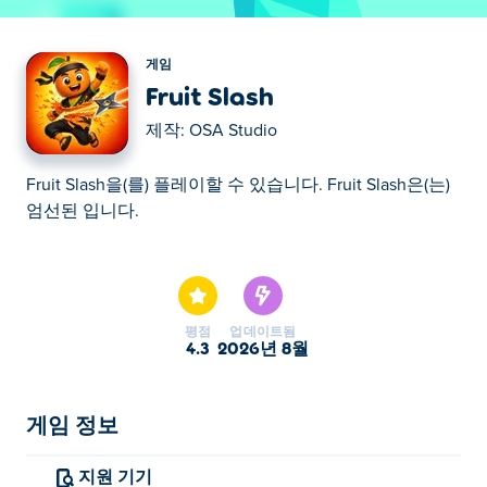
게임
Fruit Slash
제작:
OSA Studio
Fruit Slash을(를) 플레이할 수 있습니다. Fruit Slash은(는)
엄선된 입니다.
Fruit Slash을(를) 플레이할 수 있습니다. Fruit Slash은(는)
엄선된 입니다.
평점
업데이트됨
4.3
2026년 8월
게임 정보
지원 기기