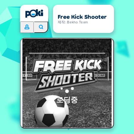
Free Kick Shooter
제작: Bekho Team
로딩중