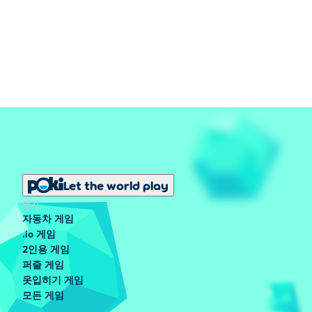
Let the world play
인기
자동차 게임
.io 게임
2인용 게임
퍼즐 게임
옷입히기 게임
모든 게임