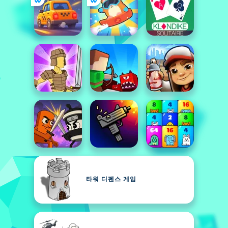
타워 디펜스 게임