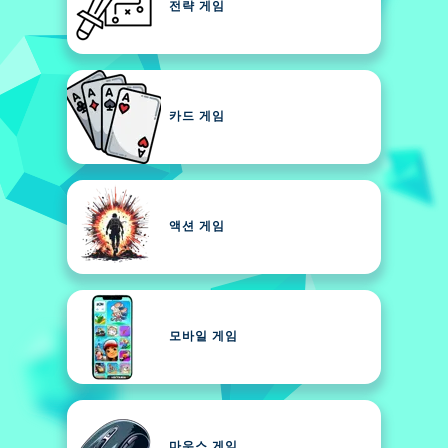
전략 게임
카드 게임
액션 게임
모바일 게임
마우스 게임