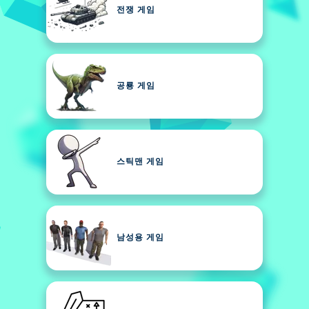
전쟁 게임
공룡 게임
스틱맨 게임
남성용 게임