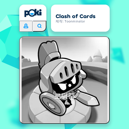
Clash of Cards
제작: Toonminator
로딩중