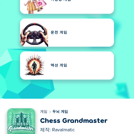
운전 게임
액션 게임
게임
두뇌 게임
Chess Grandmaster
제작:
Ravalmatic