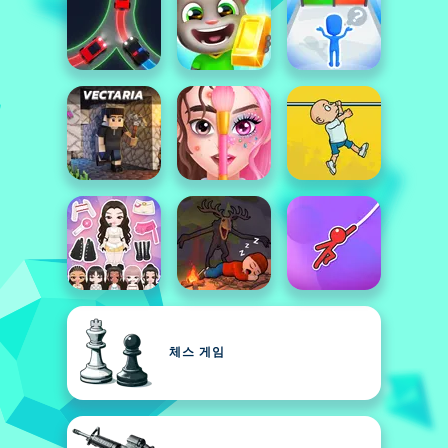
체스 게임