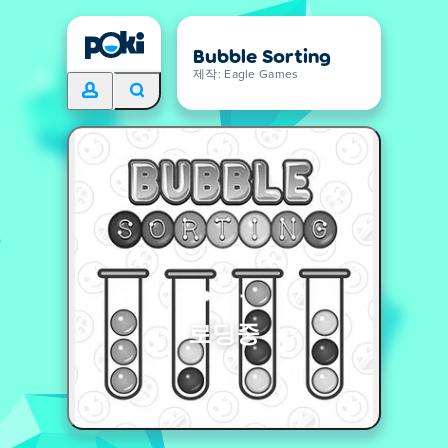
Bubble Sorting
제작: Eagle Games
로딩중