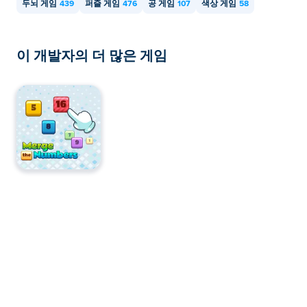
두뇌 게임
439
퍼즐 게임
476
공 게임
107
색상 게임
58
이 개발자의 더 많은 게임