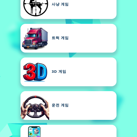
사냥 게임
트럭 게임
3D 게임
운전 게임