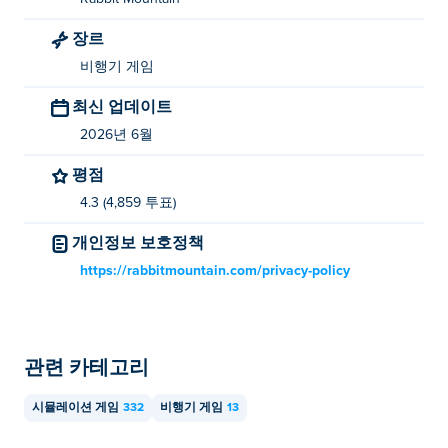
장르
비행기 게임
최신 업데이트
2026년 6월
평점
4.3 (4,859 투표)
개인정보 보호정책
https://rabbitmountain.com/privacy-policy
관련 카테고리
시뮬레이션 게임
332
비행기 게임
13