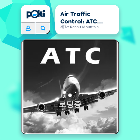
Air Traffic
Control: ATC
Game
제작: Rabbit Mountain
로딩중