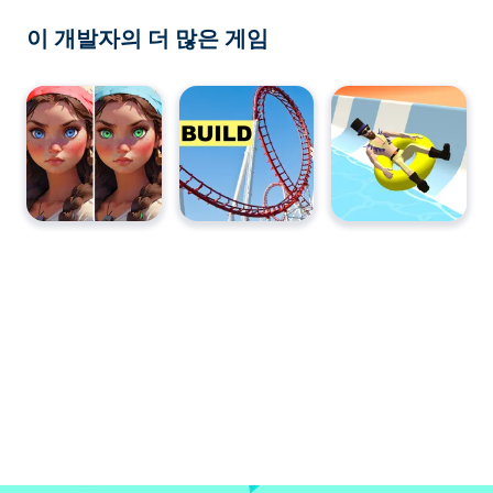
이 개발자의 더 많은 게임