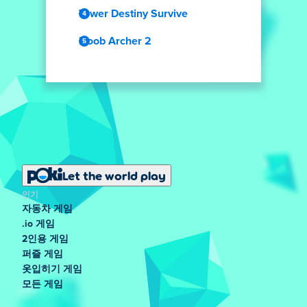
Tower Destiny Survive
Noob Archer 2
Let the world play
인기
자동차 게임
.io 게임
2인용 게임
퍼즐 게임
옷입히기 게임
모든 게임