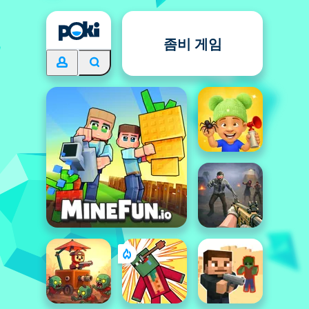
좀비 게임