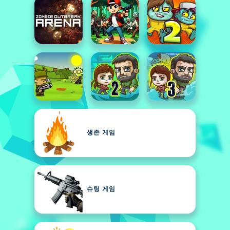
생존 게임
슈팅 게임