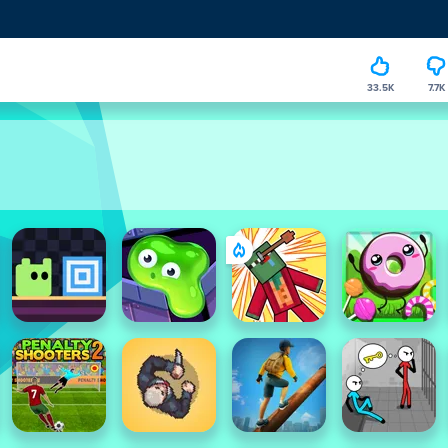
33.5K
7.7K