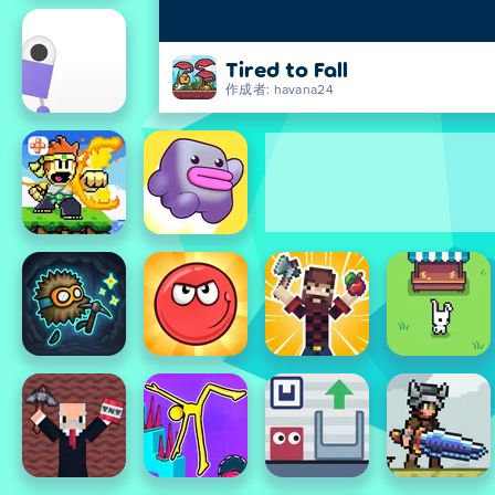
Tired to Fall
作成者: havana24