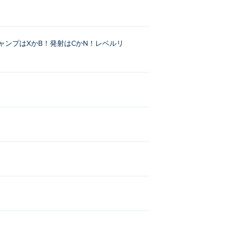
 arrow！ジャンプはXかB！発射はCかN！レベルリ