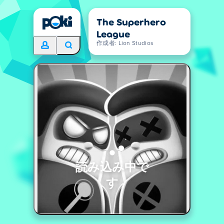
The Superhero
League
作成者: Lion Studios
読み込み中で
す