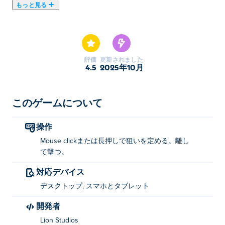
もっと見る
スーパーヒーローリーグは、驚異のスーパーパワーを解
き放ち、危険な敵を倒すシューティングゲームです！炎
を燃やし、凍らせ、持ち上げ、爆破しながら、巧妙に設
計されたレベルをクリアしましょう。エレメントの操作
評価
更新されました
からスピード、風、氷の活用まで、ヒーローのスキルが
4.5
2025年10月
試されます。お気に入りのヒーローを選び、スタイリッ
シュにパズルを解き、銃などスーパーパワーには敵わな
いことを敵に示しましょう。世界を救う準備はできまし
このゲームについて
たか？力はあなたの手の中に！
操作
スーパーヒーローリーグの遊び方は？
Mouse clickまたは長押しで狙いを定める。離し
て撃つ。
クリックまたは押したままにして狙いを定め、放して発
射します。
対応デバイス
デスクトップ, スマホとタブレット
スーパーヒーローリーグを創設したのは誰です
か?
開発者
Lion Studios
スーパーヒーローリーグはLion Studiosによって開発さ