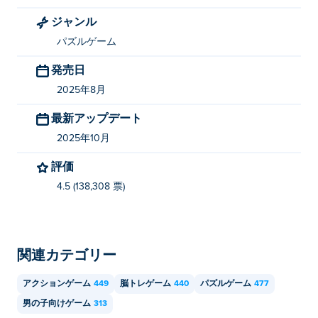
れました。他のゲームもぜひプレイしてみてください。
ジャンル
Poki (ポキ)：
Sticker Book Puzzle
、
Family Tree!
、
Flick
パズルゲーム
Goal
、
Mr Bullet
、
Love Balls
そして
Happy Glass
！
発売日
スーパーヒーローリーグを無料でプレイするに
2025年8月
はどうすればいいですか?
最新アップデート
PokiではThe Superhero Leagueを無料でプレイできま
2025年10月
す。
評価
スーパーヒーローリーグはモバイルデバイスと
4.5 (138,308 票)
デスクトップでプレイできますか?
スーパーヒーローリーグは、コンピューター、携帯電
話、タブレットなどのモバイルデバイスでプレイできま
関連カテゴリー
す。
アクションゲーム
449
脳トレゲーム
440
パズルゲーム
477
男の子向けゲーム
313