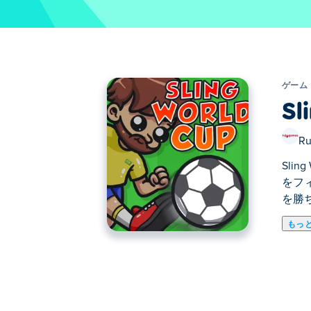
ゲーム
Sl
Ru
Sli
をフ
を勝
もっ
ここでSling World Cup. Sling W