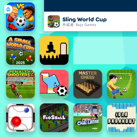
Sling World Cup
作成者: Rujo Games