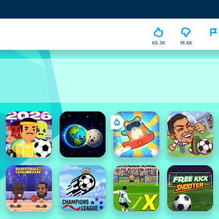
65.3K
18.6K