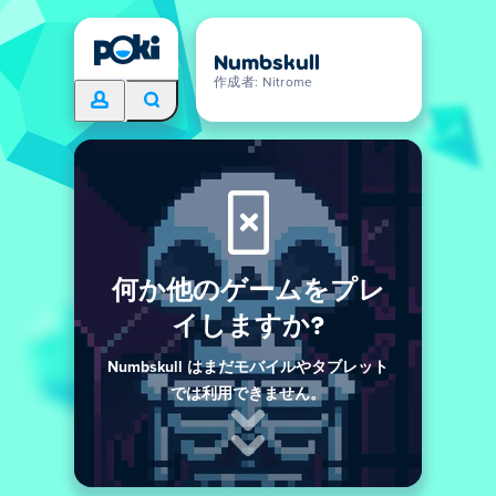
Numbskull
作成者: Nitrome
何か他のゲームをプレ
イしますか?
Numbskull はまだモバイルやタブレット
では利用できません。