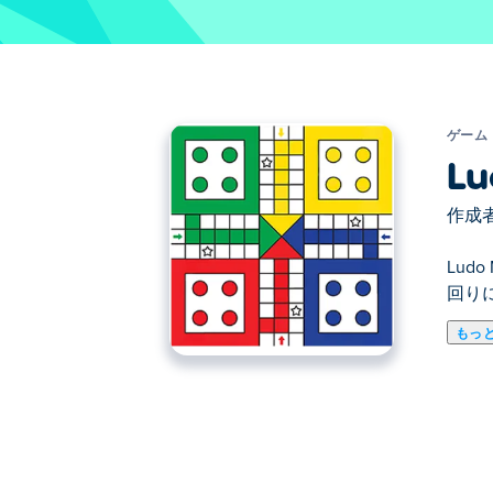
ゲーム
Lu
作成者
Lud
回り
もっ
ここでLudo Multiplayer. Ludo Mu