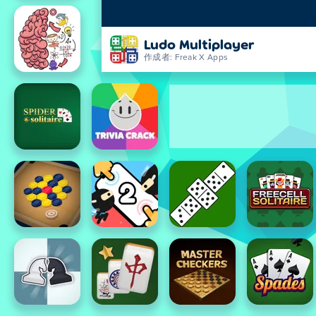
Ludo Multiplayer
作成者: Freak X Apps