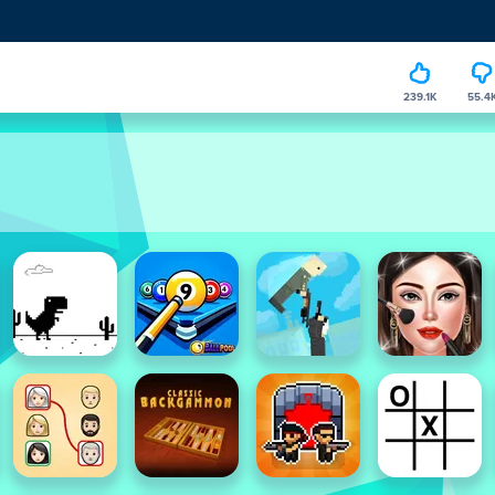
239.1K
55.4