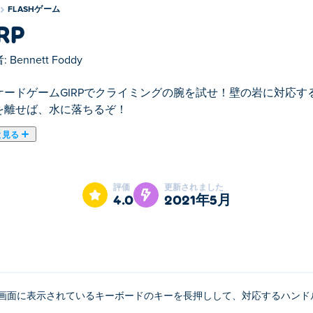
FLASHゲーム
RP
:
Bennett Foddy
ケードゲームGIRPでクライミングの腕を試せ！壁の岩に対応
を離せば、水に落ちるぞ！
と見る
すすめゲームです。
評価
更新されました
4.0
2021年5月
画面に表示されているキーボードのキーを長押しして、対応するハンド