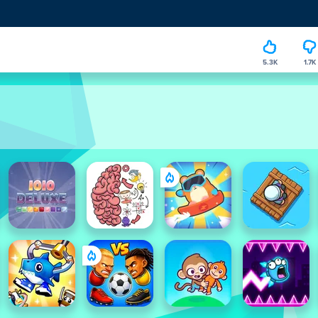
5.3K
1.7K