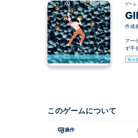
ゲーム
GI
作成者
アー
ず手
もっ
ここでGIRP. GIRPはFlashゲームのお
このゲームについて
操作