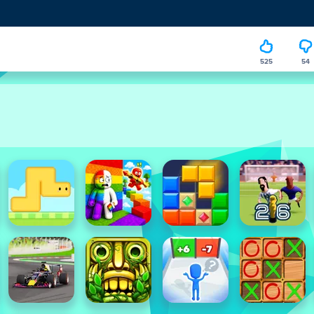
525
54