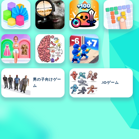
男の子向けゲー
.IOゲーム
ム