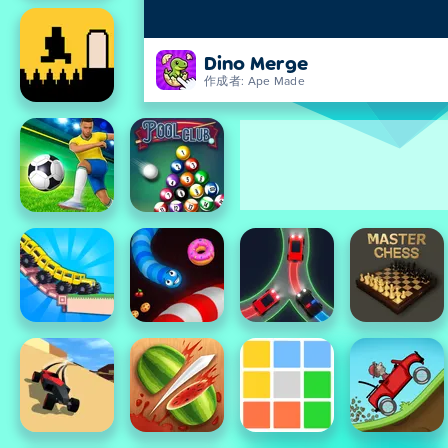
Dino Merge
作成者: Ape Made