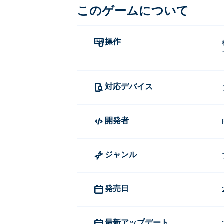
このゲームについて
移動: 矢印キー、WASD、またはマウ
Dino Bros を作ったのは誰ですか?
操作
Dino BrosはFancadeによって作成さ
Bot Out
、
Speed King
そして
Gobble
！
Dino Bros を無料でプレイす
対応デバイス
Poki では Dino Bros を無料でプレイで
開発者
Dino Bros はモバイル デバ
Dino Bros は、コンピューター、
ジャンル
発売日
最新アップデート