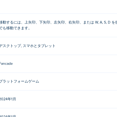
スでクリックしてドラッグして移動します。
移動するには、上矢印、下矢印、左矢印、右矢印、または W, A, S, 
れました。他のゲームもプレイできます Poki (ポキ):
Drive Mad
、
Sta
でも移動できます。
るにはどうすればいいですか?
デスクトップ, スマホとタブレット
きます。
Fancade
イスとデスクトップでプレイできますか?
携帯電話、タブレットなどのモバイル デバイスでプレイできます。
プラットフォームゲーム
2024年1月