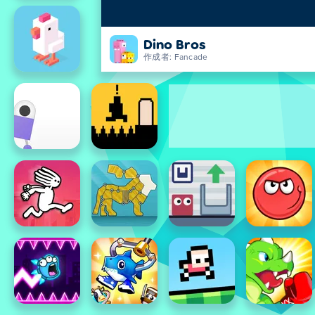
Dino Bros
作成者: Fancade