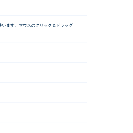
D を使います。マウスのクリック＆ドラッグ
cktris
、
Monster Tracks
、
Recoil
、
Odd