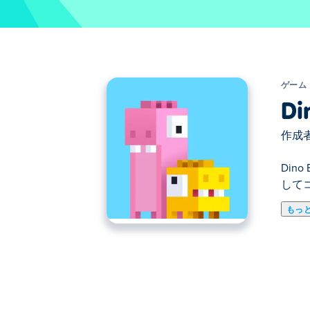
ゲーム
Di
作成者
Di
して
もっ
Dino Bros は、2 匹の恐竜兄弟
同期して動きます。さまざまな建物やプ
いようにします。この愛らしい恐竜兄弟
Dino Bros の遊び方