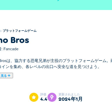
プラットフォームゲーム
no Bros
:
Fancade
no Brosは、協力する恐竜兄弟が主役のプラットフォームゲー
コインを集め、各レベルの出口へ安全な道を見つけよう。
と見る
を操作してコインをすべて集め、出口を見つけるプラットフォーム 
ラットフォームを使用して兄弟間の距離と位置を調整し、慎重
評価
更新されました
を巧みに導いて成功させることができますか?
4.4
2024年1月