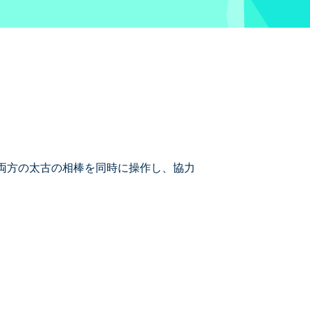
ム。両方の太古の相棒を同時に操作し、協力
ゲームです。この切っても切れない兄弟は常に
に一緒に移動して、誰も置き去りにしな