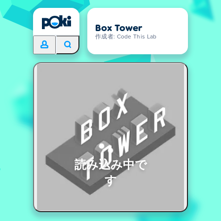
Box Tower
作成者: Code This Lab
読み込み中で
す