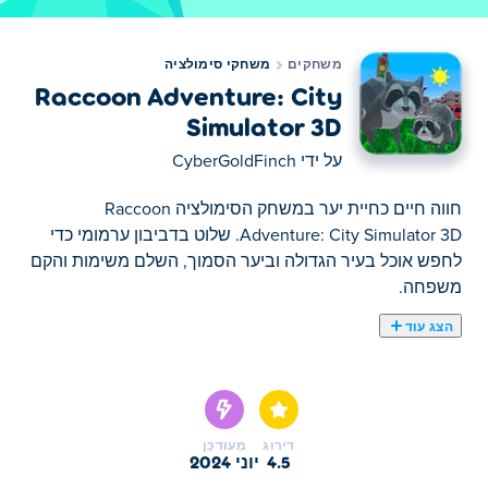
משחקים
משחקי סימולציה
Raccoon Adventure: City
Simulator 3D
על ידי
CyberGoldFinch
חווה חיים כחיית יער במשחק הסימולציה Raccoon
Adventure: City Simulator 3D. שלוט בדביבון ערמומי כדי
לחפש אוכל בעיר הגדולה וביער הסמוך, השלם משימות והקם
משפחה.
הצג עוד
כאן תוכלו לשחק ב Raccoon Adventure: City Simulator 3D.
Raccoon Adventure: City Simulator 3D הוא אחד
מהמשחקי סימולציה הנבחרים שלנו
דירוג
מְעוּדכָּן
4.5
יוני 2024