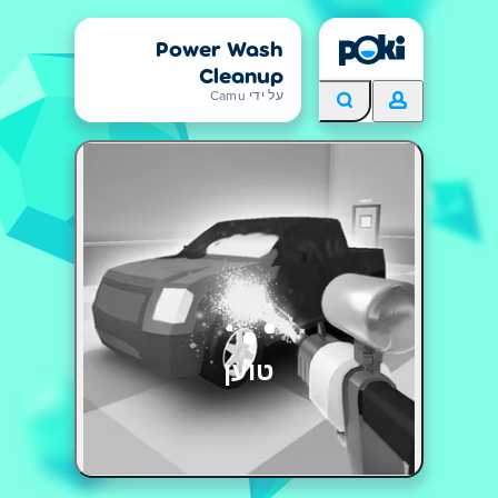
Power Wash
Cleanup
על ידי Camu
טוען