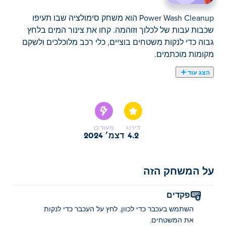
Power Wash Cleanup הוא משחק סימולציה שבו תעיפו
שכבות עבות של לכלוך וזוהמה. קחו את צינור המים בלחץ
גבוה כדי לנקות משטחים בוציים, כלי רכב מלוכלכים ולשקם
מקומות מוכתמים.
הצג עוד
האם אתה מוכן לשחרר קצת לחץ? אז קפצו על Power Wash
Cleanup! במשחק הסימולטור המרגיע הזה תוכלו לשטוף את
הלכלוך והלכלוך מחפצים מהנים שונים כמו רקטת חלל,
משאית גלידה או ארון מתים מפחיד. יתרה מכך, אם אתה
דירוג
מְעוּדכָּן
מחפש להגביר את הכוח שלך אתה יכול להגביר זמנית את
4.2
דצמ׳ 2024
ביצועי הכלי שלך לרמות מטורפות! אל תתמהמהו, תפסו את
הכלים החשמליים שלכם והתחילו לרסס!
על המשחק הזה
איך אני משחק Power Wash Cleanup?
פקדים
השתמש בעכבר כדי לכוון, ואז לחץ כדי לנקות את המשטחים!
השתמש בעכבר כדי לכוון. לחץ על העכבר כדי לנקות
מי יצר את Power Wash Cleanup?
את המשטחים.