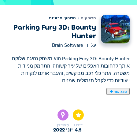
משחקים
משחקי מכוניות
Parking Fury 3D: Bounty
Hunter
על ידי
Brain Software
Parking Fury 3D: Bounty Hunter הוא משחק נהיגה שלוקח
אותך לרחובות האפלים של עיר קשוחה. התחמק מניידות
משטרה, אתר כלי רכב מבוקשים, והעבר אותם לנקודות
ייעודיות כדי לקבל תגמולים שמנים.
הצג עוד
כאן תוכלו לשחק ב Parking Fury 3D: Bounty Hunter.
Parking Fury 3D: Bounty Hunter הוא אחד מהמשחקי
מכוניות הנבחרים שלנו
דירוג
מְעוּדכָּן
4.5
יוני 2022