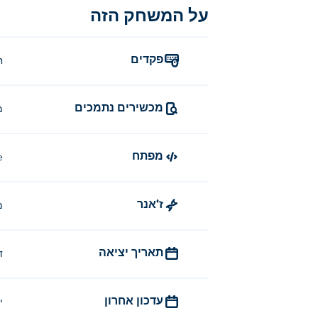
על המשחק הזה
פקדים
ח
מכשירים נתמכים
מ
מפתח
e
ז'אנר
מ
תאריך יציאה
ד
עדכון אחרון
יו