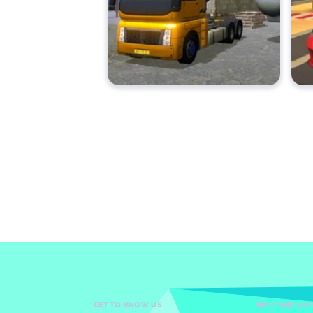
GET TO KNOW US
HELP AND SU