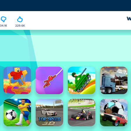
34.1K
229.6K