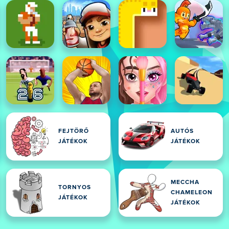
FEJTÖRŐ
AUTÓS
JÁTÉKOK
JÁTÉKOK
MECCHA
TORNYOS
CHAMELEON
JÁTÉKOK
JÁTÉKOK