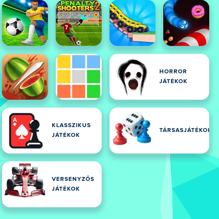
HORROR
JÁTÉKOK
KLASSZIKUS
TÁRSASJÁTÉKOK
JÁTÉKOK
VERSENYZŐS
JÁTÉKOK