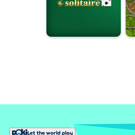
Let the world play