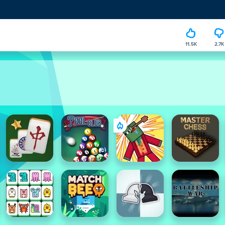
11.5K
2.7K