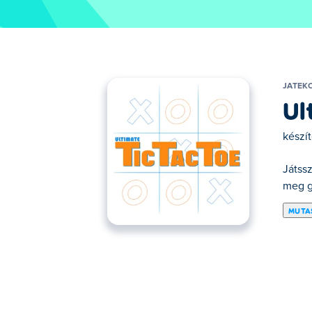
JATEK
Ul
készít
Játssz
meg g
MUTA
Itt játszhatod a következőt Ultimate Tic Ta