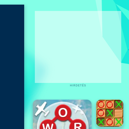
HIRDETÉS