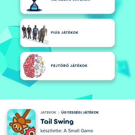
FIÚS JÁTÉKOK
FEJTÖRŐ JÁTÉKOK
JATEKOK
ÜGYESSÉGI JÁTÉKOK
Tail Swing
készítette:
A Small Game