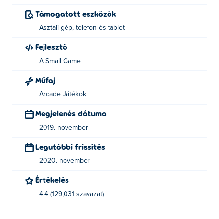
Támogatott eszközök
Asztali gép, telefon és tablet
Fejlesztő
A Small Game
Műfaj
Arcade Játékok
Megjelenés dátuma
2019. november
Legutóbbi frissítés
2020. november
Értékelés
4.4 (129,031 szavazat)