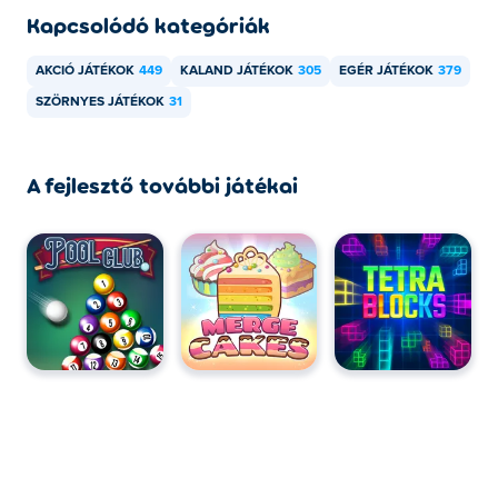
Kapcsolódó kategóriák
AKCIÓ JÁTÉKOK
449
KALAND JÁTÉKOK
305
EGÉR JÁTÉKOK
379
SZÖRNYES JÁTÉKOK
31
A fejlesztő további játékai