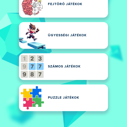
FEJTÖRŐ JÁTÉKOK
ÜGYESSÉGI JÁTÉKOK
SZÁMOS JÁTÉKOK
PUZZLE JÁTÉKOK