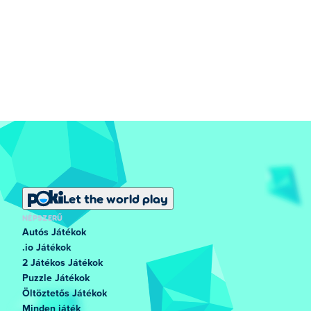
Let the world play
NÉPSZERŰ
Autós Játékok
.io Játékok
2 Játékos Játékok
Puzzle Játékok
Öltöztetős Játékok
Minden játék