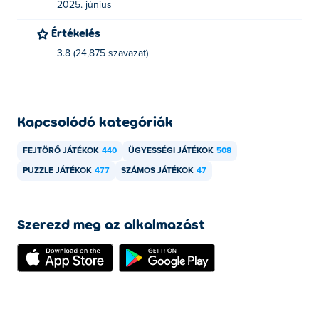
2025. június
Értékelés
3.8 (24,875 szavazat)
Kapcsolódó kategóriák
FEJTÖRŐ JÁTÉKOK
440
ÜGYESSÉGI JÁTÉKOK
508
PUZZLE JÁTÉKOK
477
SZÁMOS JÁTÉKOK
47
Szerezd meg az alkalmazást