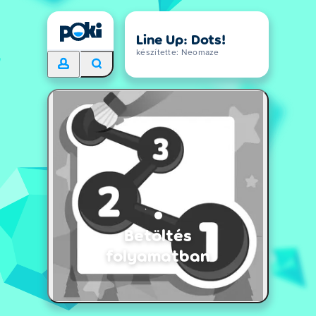
Line Up: Dots!
készítette: Neomaze
Betöltés
folyamatban