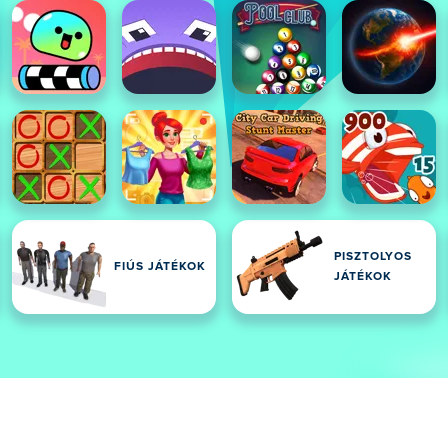
PISZTOLYOS
FIÚS JÁTÉKOK
JÁTÉKOK