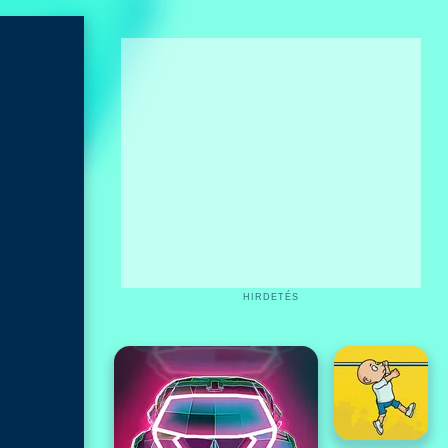
HIRDETÉS