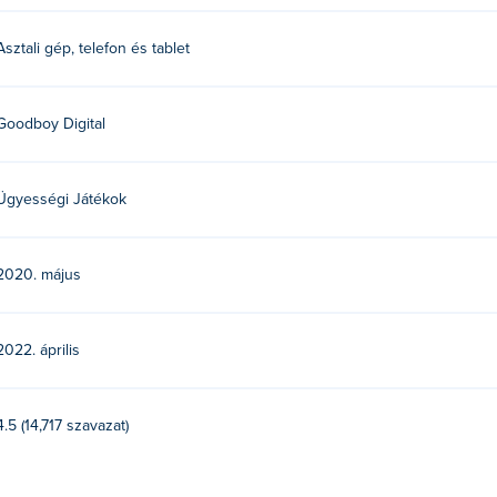
Asztali gép, telefon és tablet
Goodboy Digital
Ügyességi Játékok
2020. május
2022. április
4.5 (14,717 szavazat)