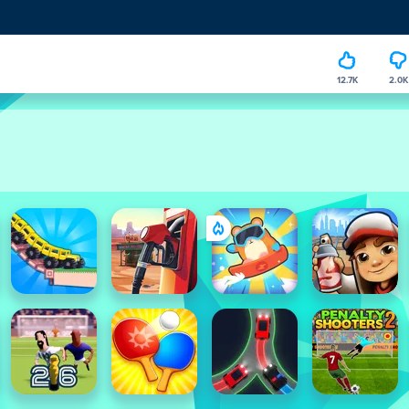
12.7K
2.0K