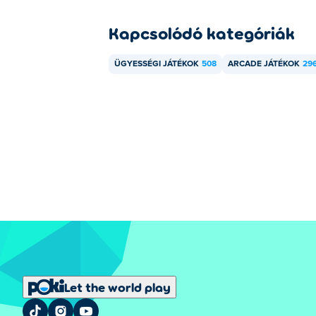
Kapcsolódó kategóriák
ÜGYESSÉGI JÁTÉKOK
508
ARCADE JÁTÉKOK
29
Let the world play