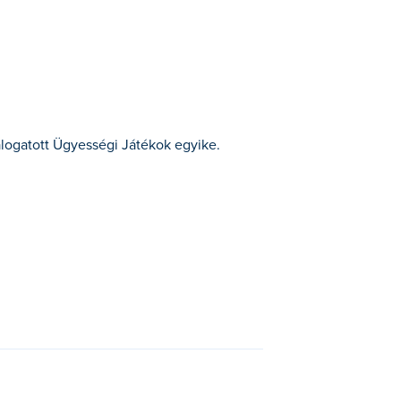
álogatott Ügyességi Játékok egyike.