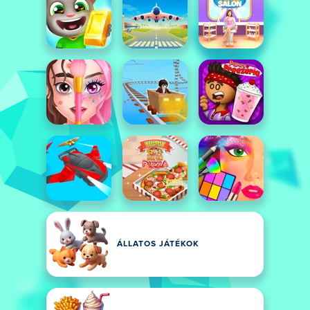
ÁLLATOS JÁTÉKOK