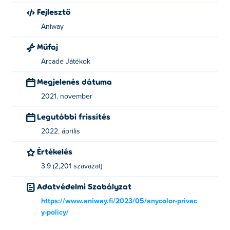
Fejlesztő
Aniway
Műfaj
Arcade Játékok
Megjelenés dátuma
2021. november
Legutóbbi frissítés
2022. április
Értékelés
3.9 (2,201 szavazat)
Adatvédelmi Szabályzat
https://www.aniway.fi/2023/05/anycolor-privac
y-policy/