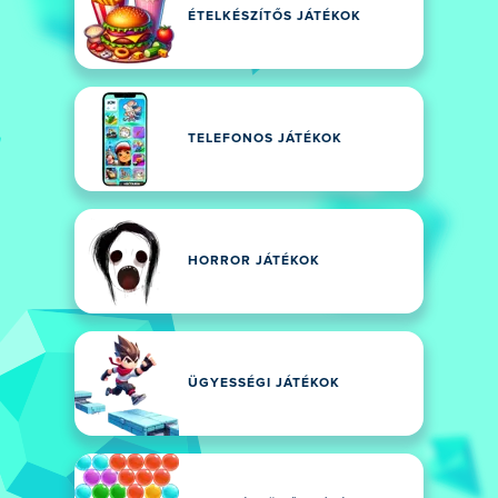
ÉTELKÉSZÍTŐS JÁTÉKOK
TELEFONOS JÁTÉKOK
HORROR JÁTÉKOK
ÜGYESSÉGI JÁTÉKOK