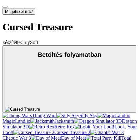
Mit játszol ma?
Cursed Treasure
készítette: IriySoft
Betöltés folyamatban
Thung Wars
Silly Sky
MagicLand.io
Jacksmith
Dragon
Simulator 3D
Retro Rex
Look, Your
Loot!
Cursed Treasure 2
Chaotic War 3
Day of Meat
Total