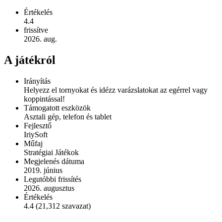
Értékelés
4.4
frissítve
2026. aug.
A játékról
Irányítás
Helyezz el tornyokat és idézz varázslatokat az egérrel vagy
koppintással!
Támogatott eszközök
Asztali gép, telefon és tablet
Fejlesztő
IriySoft
Műfaj
Stratégiai Játékok
Megjelenés dátuma
2019. június
Legutóbbi frissítés
2026. augusztus
Értékelés
4.4 (21,312 szavazat)