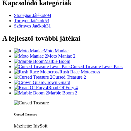
Kapcsolódó kategóriák
Stratégiai Játékok
94
Tornyos Játékok
53
Szörnyes Játékok
31
A fejlesztő további játékai
Moto Maniac
Moto Maniac 2
Marble Boom
Cursed Treasure Level Pack
Rush Race Motocross
Cursed Treasure 2
Crown Guard
Road Of Fury 4
Marble Boom 2
Cursed Treasure
készítette: IriySoft