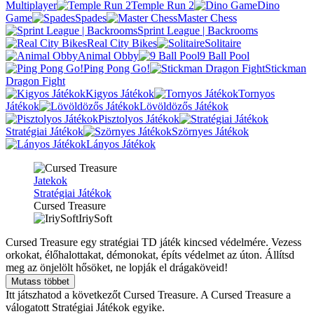
Multiplayer
Temple Run 2
Dino
Game
Spades
Master Chess
Sprint League | Backrooms
Real City Bikes
Solitaire
Animal Obby
9 Ball Pool
Ping Pong Go!
Stickman
Dragon Fight
Kigyos Játékok
Tornyos
Játékok
Lövöldözős Játékok
Pisztolyos Játékok
Stratégiai Játékok
Szörnyes Játékok
Lányos Játékok
Jatekok
Stratégiai Játékok
Cursed Treasure
IriySoft
Cursed Treasure egy stratégiai TD játék kincsed védelmére. Vezess
orkokat, élőhalottakat, démonokat, építs védelmet az úton. Állítsd
meg az önjelölt hősöket, ne lopják el drágaköveid!
Mutass többet
Itt játszhatod a következőt Cursed Treasure. A Cursed Treasure a
válogatott Stratégiai Játékok egyike.