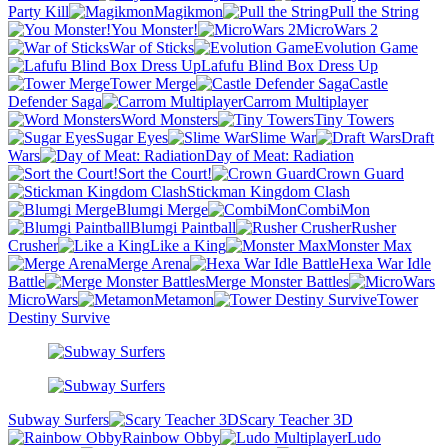
Party Kill
Magikmon
Pull the String
You Monster!
MicroWars 2
War of Sticks
Evolution Game
Lafufu Blind Box Dress Up
Tower Merge
Castle
Defender Saga
Carrom Multiplayer
Word Monsters
Tiny Towers
Sugar Eyes
Slime War
Draft
Wars
Day of Meat: Radiation
Sort the Court!
Crown Guard
Stickman Kingdom Clash
Blumgi Merge
CombiMon
Blumgi Paintball
Rusher
Crusher
Like a King
Monster Max
Merge Arena
Hexa War Idle
Battle
Merge Monster Battles
MicroWars
Metamon
Tower
Destiny Survive
Subway Surfers
Scary Teacher 3D
Rainbow Obby
Ludo