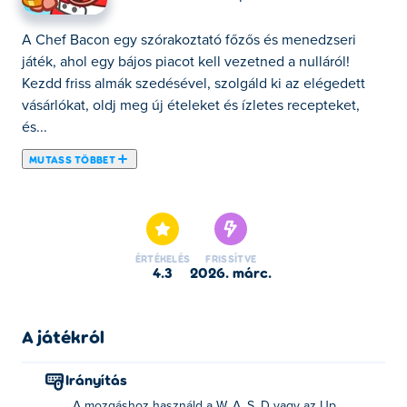
A Chef Bacon egy szórakoztató főzős és menedzseri
játék, ahol egy bájos piacot kell vezetned a nulláról!
Kezdd friss almák szedésével, szolgáld ki az elégedett
vásárlókat, oldj meg új ételeket és ízletes recepteket,
és...
MUTASS TÖBBET
A Chef Bacon egy szórakoztató főzős és menedzseri
játék, ahol egy bájos piacot kell vezetned a nulláról!
Kezdd friss almák szedésével, szolgáld ki az elégedett
vásárlókat, oldj meg új ételeket és ízletes recepteket, és
ÉRTÉKELÉS
FRISSÍTVE
alkalmazz asszisztenseket, hogy a dolgok
4.3
2026. márc.
zökkenőmentesen menjenek. Fejleszd a képességeidet,
növeld a vállalkozásodat, és szerezz több érmét, ahogy a
piacod bővül. Készen állsz a főzésre, a gazdálkodásra és
A játékról
a piacmesterré válásra?
Irányítás
Hogyan kell játszani Chef Bacont?
A mozgáshoz használd a W, A, S, D vagy az Up