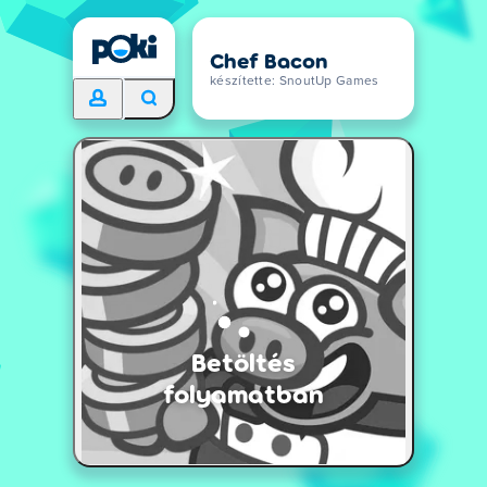
Chef Bacon
készítette: SnoutUp Games
Betöltés
folyamatban