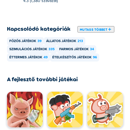
4.3 (1,380 szavazat)
A Chef Bacon játszható számítógépen és
mobileszközökön, például telefonokon és táblagépeken.
Kapcsolódó kategóriák
MUTASS TÖBBET
FŐZŐS JÁTÉKOK
39
ÁLLATOS JÁTÉKOK
213
SZIMULÁCIÓS JÁTÉKOK
335
FARMOS JÁTÉKOK
34
ÉTTERMES JÁTÉKOK
49
ÉTELKÉSZÍTŐS JÁTÉKOK
96
A fejlesztő további játékai