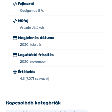
Fejlesztő
Coolgames B.V.
Műfaj
Arcade Játékok
Megjelenés dátuma
2020. február
Legutóbbi frissítés
2020. november
Értékelés
4.3 (7,071 szavazat)
Kapcsolódó kategóriák