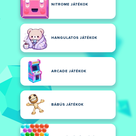
NITROME JÁTÉKOK
HANGULATOS JÁTÉKOK
ARCADE JÁTÉKOK
BÁBÚS JÁTÉKOK