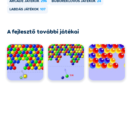
ARCADE JÁTÉKOK
296
BUBORÉKLÖVŐS JÁTÉKOK
24
LABDÁS JÁTÉKOK
107
A fejlesztő további játékai