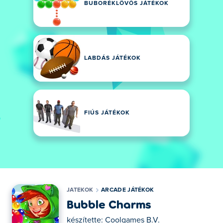
BUBORÉKLÖVŐS JÁTÉKOK
LABDÁS JÁTÉKOK
FIÚS JÁTÉKOK
JATEKOK
ARCADE JÁTÉKOK
Bubble Charms
készítette:
Coolgames B.V.