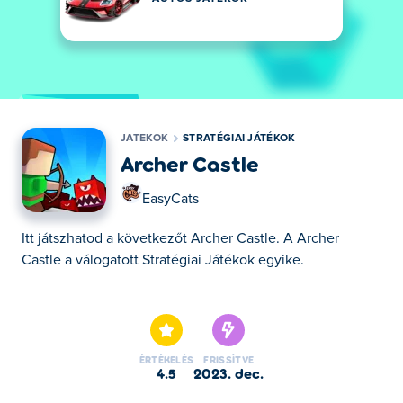
JATEKOK
STRATÉGIAI JÁTÉKOK
Archer Castle
EasyCats
Itt játszhatod a következőt Archer Castle. A Archer
Castle a válogatott Stratégiai Játékok egyike.
Itt játszhatod a következőt Archer Castle. A Archer
Castle a válogatott Stratégiai Játékok egyike.
ÉRTÉKELÉS
FRISSÍTVE
4.5
2023. dec.