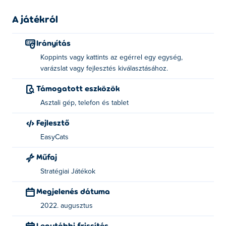
A játékról
Irányítás
Koppints vagy kattints az egérrel egy egység,
varázslat vagy fejlesztés kiválasztásához.
Támogatott eszközök
Asztali gép, telefon és tablet
Fejlesztő
EasyCats
Műfaj
Stratégiai Játékok
Megjelenés dátuma
2022. augusztus
Legutóbbi frissítés