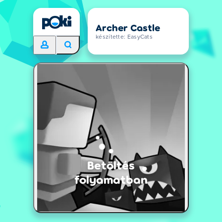
Archer Castle
készítette: EasyCats
Betöltés
folyamatban