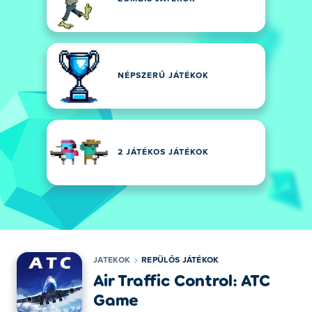
NÉPSZERŰ JÁTÉKOK
2 JÁTÉKOS JÁTÉKOK
JATEKOK
REPÜLŐS JÁTÉKOK
Air Traffic Control: ATC
Game