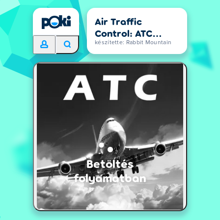
Air Traffic
Control: ATC
Game
készítette: Rabbit Mountain
Betöltés
folyamatban