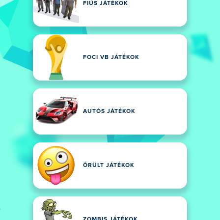
FIÚS JÁTÉKOK
FOCI VB JÁTÉKOK
AUTÓS JÁTÉKOK
ŐRÜLT JÁTÉKOK
ZOMBIS JÁTÉKOK