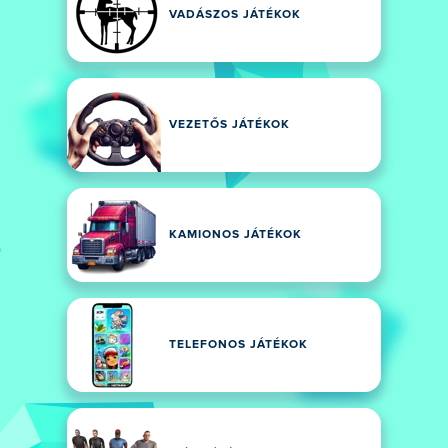
VADÁSZOS JÁTÉKOK
VEZETŐS JÁTÉKOK
KAMIONOS JÁTÉKOK
TELEFONOS JÁTÉKOK