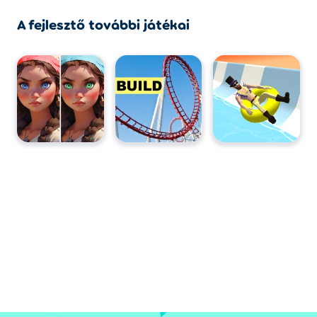
A fejlesztő további játékai