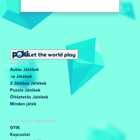
Let the world play
NÉPSZERŰ
Autós Játékok
.io Játékok
2 Játékos Játékok
Puzzle Játékok
Öltöztetős Játékok
Minden játék
SEGÍTSÉG ÉS TÁMOGATÁS
GYIK
Kapcsolat