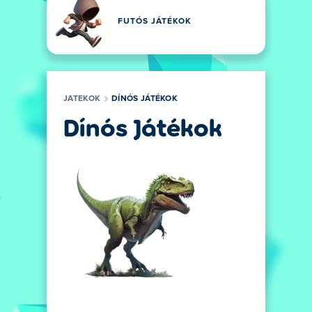
FUTÓS JÁTÉKOK
JATEKOK
DÍNÓS JÁTÉKOK
Dínós Játékok