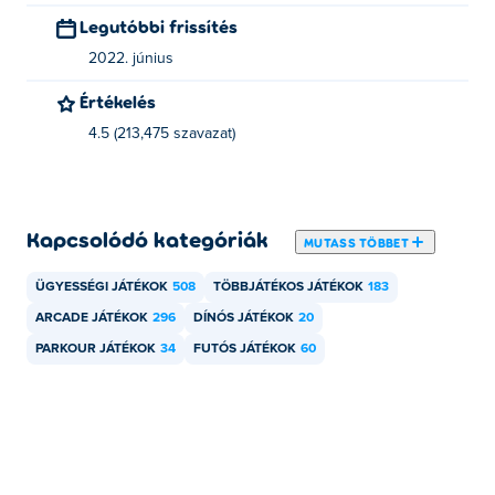
Legutóbbi frissítés
2022. június
Értékelés
4.5 (213,475 szavazat)
Kapcsolódó kategóriák
MUTASS TÖBBET
ÜGYESSÉGI JÁTÉKOK
508
TÖBBJÁTÉKOS JÁTÉKOK
183
ARCADE JÁTÉKOK
296
DÍNÓS JÁTÉKOK
20
PARKOUR JÁTÉKOK
34
FUTÓS JÁTÉKOK
60