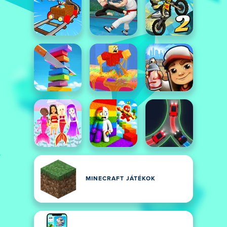
MINECRAFT JÁTÉKOK