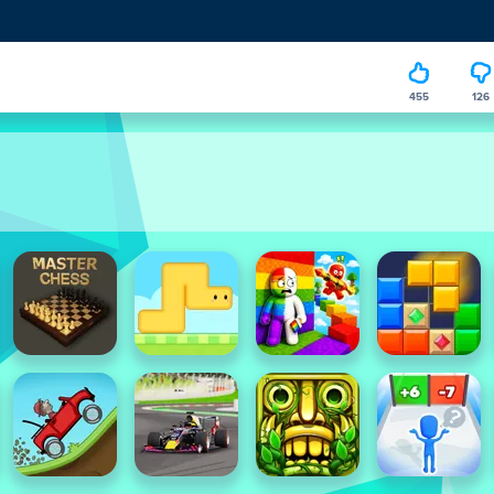
455
126