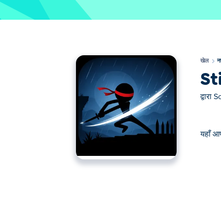
खेल
न
St
द्वारा
So
यहाँ आ
यहाँ आप Stickman Ninja Code खेल सकते हैं। Sti