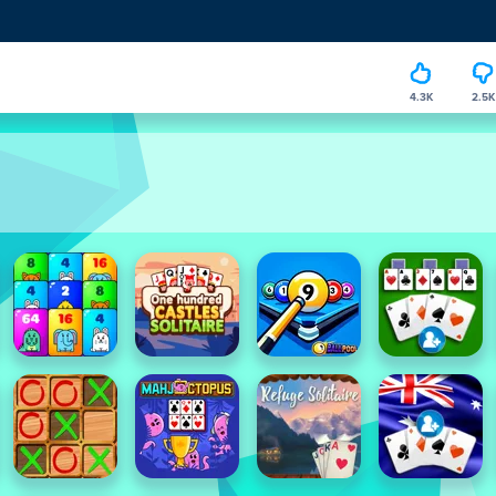
4.3K
2.5K