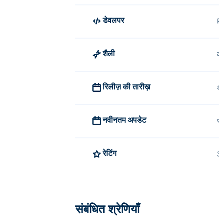
डेवलपर
शैली
रिलीज़ की तारीख़
नवीनतम अपडेट
रेटिंग
संबंधित श्रेणियाँ