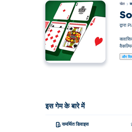
खेल
क
So
द्वारा
P
क्लासिक
वैकल्पि
और दि
यहाँ आप Solitaire खेल सकते हैं। Solitaire हमारे चुन
इस गेम के बारे में
समर्थित डिवाइस