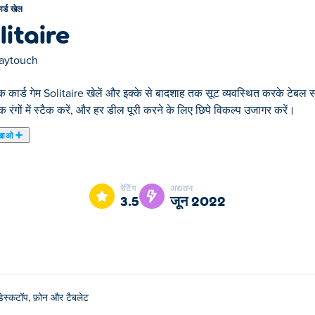
ार्ड खेल
litaire
laytouch
 कार्ड गेम Solitaire खेलें और इक्के से बादशाह तक सूट व्यवस्थित करके टेबल साफ
क रंगों में स्टैक करें, और हर डील पूरी करने के लिए छिपे विकल्प उजागर करें।
खाओ
े हुए कार्ड खेल में से एक है।
रेटिंग
अद्यतन
3.5
जून 2022
डेस्कटॉप, फ़ोन और टैबलेट