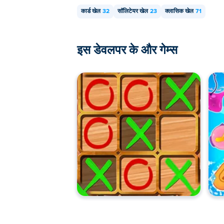
कार्ड खेल
32
सॉलिटेयर खेल
23
क्लासिक खेल
71
इस डेवलपर के और गेम्स