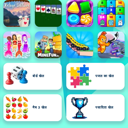
बोर्ड खेल
पजल का खेल
मैच 3 खेल
पसादिता खेल