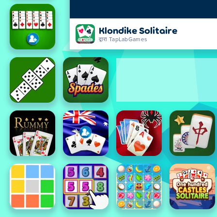
Klondike Solitaire
द्वारा TapLabGames