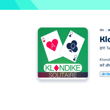
खेल
क
Kl
द्वारा
T
Klondik
करें और
और दि
यहाँ आप Klondike Solitaire खेल सकते हैं। Klondik