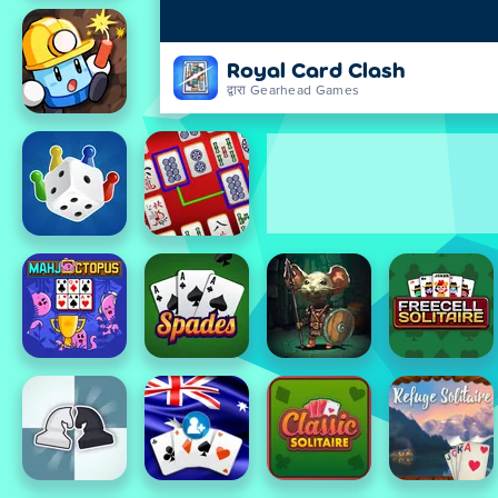
Royal Card Clash
द्वारा Gearhead Games