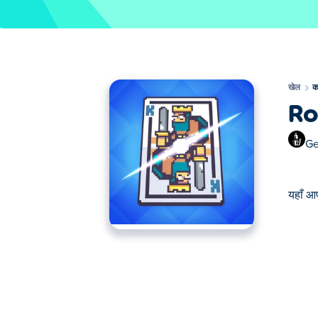
खेल
क
Ro
Ge
यहाँ आ
यहाँ आप Royal Card Clash खेल सकते हैं। Royal Ca