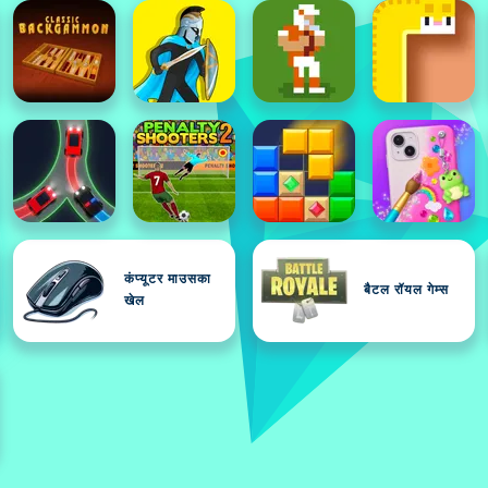
कंप्यूटर माउसका
बैटल रॉयल गेम्स
खेल