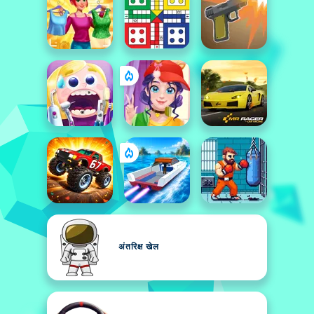
अंतरिक्ष खेल