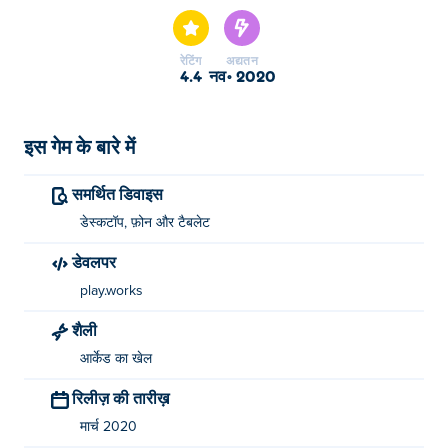
रेटिंग
अद्यतन
4.4
नव॰ 2020
इस गेम के बारे में
समर्थित डिवाइस
डेस्कटॉप, फ़ोन और टैबलेट
डेवलपर
play.works
शैली
आर्केड का खेल
रिलीज़ की तारीख़
मार्च 2020