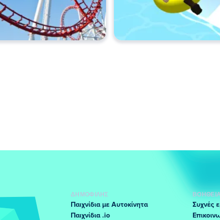
ΔΗΜΟΦΙΛΉΣ
ΒΟΉΘΕΙΑ
Παιχνίδια με Αυτοκίνητα
Συχνές 
Παιχνίδια .io
Επικοιν