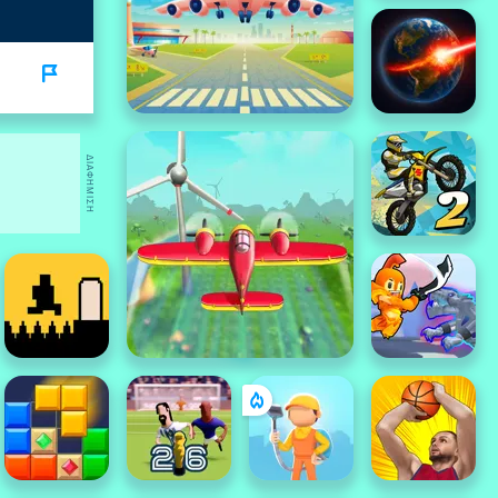
ΔΙΑΦΉΜΙΣΗ