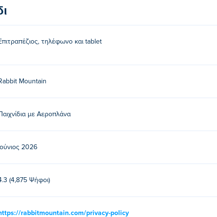
δι
Επιτραπέζιος, τηλέφωνο και tablet
Rabbit Mountain
Παιχνίδια με Αεροπλάνα
Ιούνιος 2026
4.3 (4,875 Ψήφοι)
https://rabbitmountain.com/privacy-policy