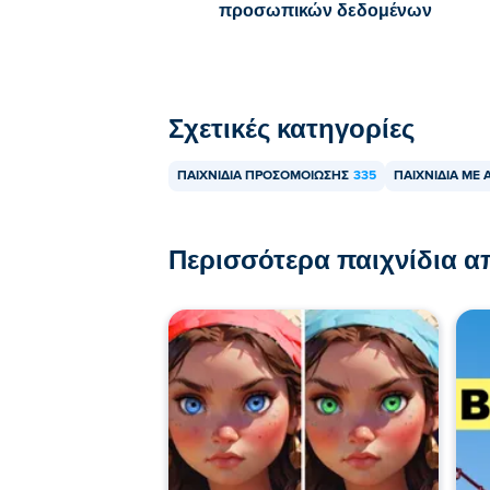
προσωπικών δεδομένων
Σχετικές κατηγορίες
ΠΑΙΧΝΊΔΙΑ ΠΡΟΣΟΜΟΊΩΣΗΣ
335
ΠΑΙΧΝΊΔΙΑ ΜΕ
Περισσότερα παιχνίδια α