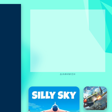
ΔΙΑΦΉΜΙΣΗ