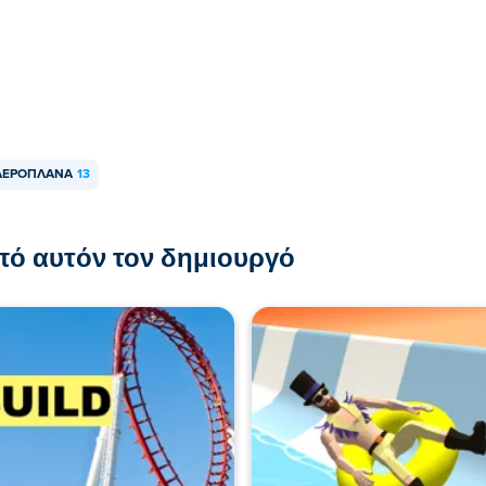
 ΑΕΡΟΠΛΆΝΑ
13
πό αυτόν τον δημιουργό