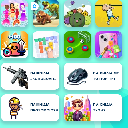
ΠΑΙΧΝΊΔΙΑ
ΠΑΙΧΝΊΔΙΑ ΜΕ
ΣΚΟΠΟΒΟΛΉΣ
ΤΟ ΠΟΝΤΊΚΙ
ΠΑΙΧΝΊΔΙΑ
ΠΑΙΧΝΊΔΙΑ
ΠΡΟΣΟΜΟΊΩΣΗΣ
ΤΎΧΗΣ