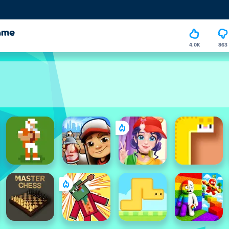
Game
4.0K
863