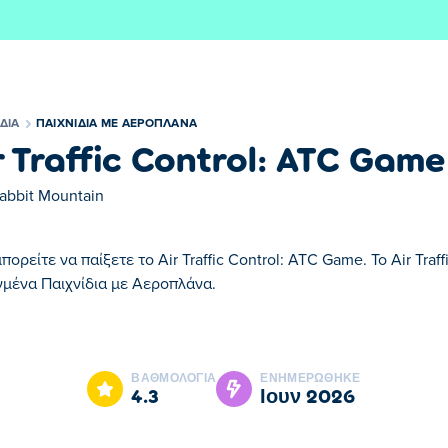
ΔΙΑ
ΠΑΙΧΝΊΔΙΑ ΜΕ ΑΕΡΟΠΛΆΝΑ
r Traffic Control: ATC Game
abbit Mountain
πορείτε να παίξετε το Air Traffic Control: ATC Game. Το Air Traf
γμένα Παιχνίδια με Αεροπλάνα.
ntrol: ATC Game. Το Air Traffic Control: ATC Game είναι ένα απ
ΒΑΘΜΟΛΟΓΊΑ
ΕΝΗΜΕΡΏΘΗΚΕ
4.3
Ιουν 2026