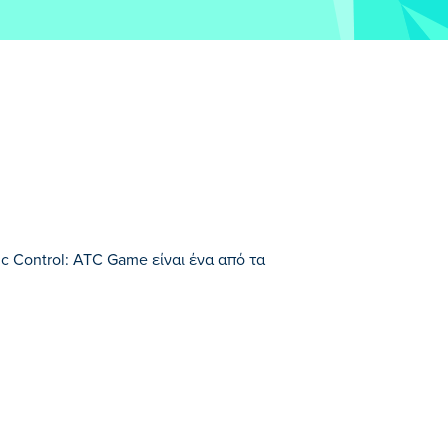
fic Control: ATC Game είναι ένα από τα
ό τα επιλεγμένα Παιχνίδια με Αεροπλάνα.