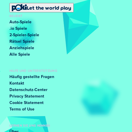
Let the world play
BELIEBT
Auto-Spiele
.io Spiele
2-Spieler-Spiele
Rätsel Spiele
Anziehspiele
Alle Spiele
HILFE UND UNTERSTÜTZUNG
Häufig gestellte Fragen
Kontakt
Datenschutz-Center
Privacy Statement
Cookie Statement
Terms of Use
LERNEN SIE UNS KENNEN
Über