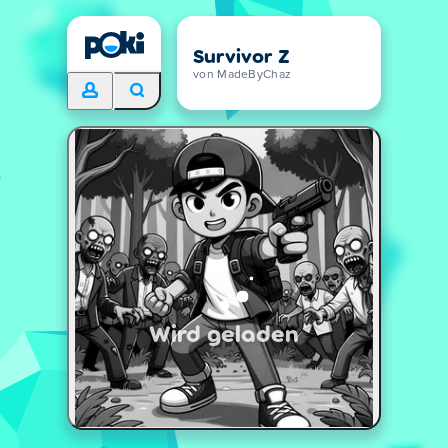
Survivor Z
von MadeByChaz
Wird geladen