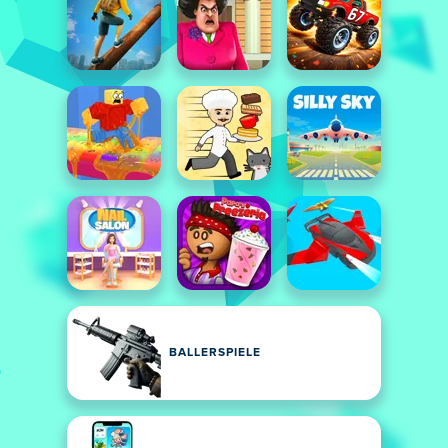
BALLERSPIELE