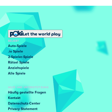
Let the world play
BELIEBT
Auto-Spiele
.io Spiele
2-Spieler-Spiele
Rätsel Spiele
Anziehspiele
Alle Spiele
HILFE UND UNTERSTÜTZUNG
Häufig gestellte Fragen
Kontakt
Datenschutz-Center
Privacy Statement