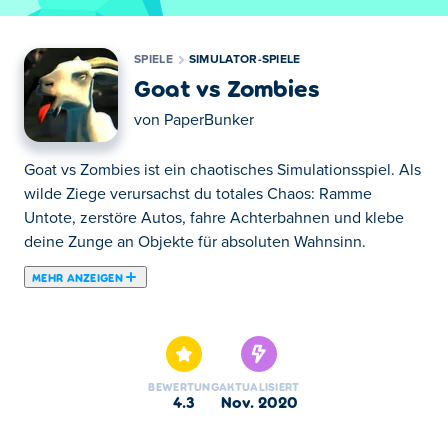
SPIELE
SIMULATOR-SPIELE
Goat vs Zombies
von
PaperBunker
Goat vs Zombies ist ein chaotisches Simulationsspiel. Als
wilde Ziege verursachst du totales Chaos: Ramme
Untote, zerstöre Autos, fahre Achterbahnen und klebe
deine Zunge an Objekte für absoluten Wahnsinn.
MEHR ANZEIGEN
Goat vs Zombies ist ein Spiel, in dem Sie die Rolle einer
Ziege in einer Welt voller Zombies übernehmen. Dieses
lustige, actiongeladene Simulationsspiel wird Sie
stundenlang an Ihren Bildschirm fesseln, mit Super-
BEWERTUNG
AKTUALISIERT
Zungenkräften, Zerstörung, Explosionen,
4.3
Nov. 2020
Errungenschaften und vielen, vielen Geheimnissen, die
Sie erkunden können!