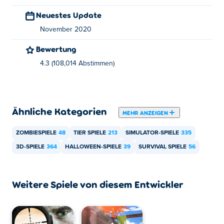
Neuestes Update
November 2020
Bewertung
4.3 (108,014 Abstimmen)
Ähnliche Kategorien
MEHR ANZEIGEN
ZOMBIESPIELE
48
TIER SPIELE
213
SIMULATOR-SPIELE
335
3D-SPIELE
364
HALLOWEEN-SPIELE
39
SURVIVAL SPIELE
56
Weitere Spiele von diesem Entwickler