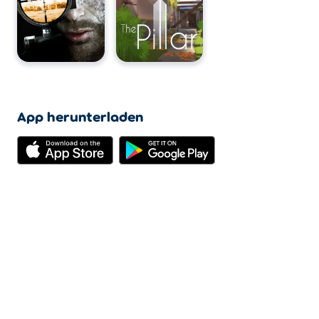
App herunterladen