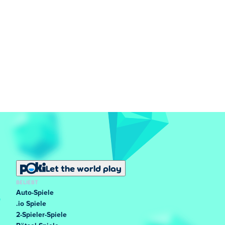
Let the world play
BELIEBT
Auto-Spiele
.io Spiele
2-Spieler-Spiele