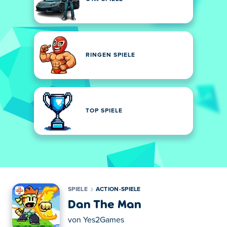
RINGEN SPIELE
TOP SPIELE
SPIELE
ACTION-SPIELE
Dan The Man
von
Yes2Games