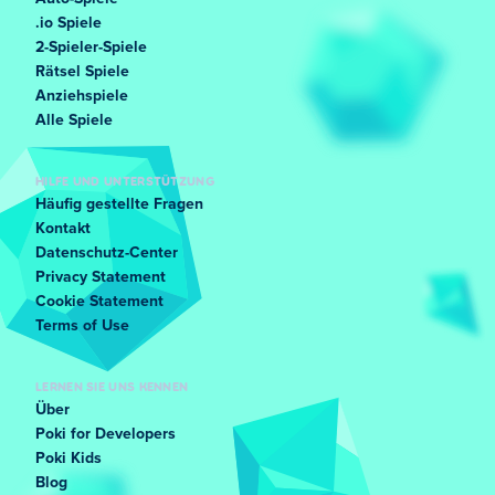
.io Spiele
2-Spieler-Spiele
Rätsel Spiele
Anziehspiele
Alle Spiele
HILFE UND UNTERSTÜTZUNG
Häufig gestellte Fragen
Kontakt
Datenschutz-Center
Privacy Statement
Cookie Statement
Terms of Use
LERNEN SIE UNS KENNEN
Über
Poki for Developers
Poki Kids
Blog