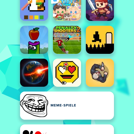
MEME-SPIELE